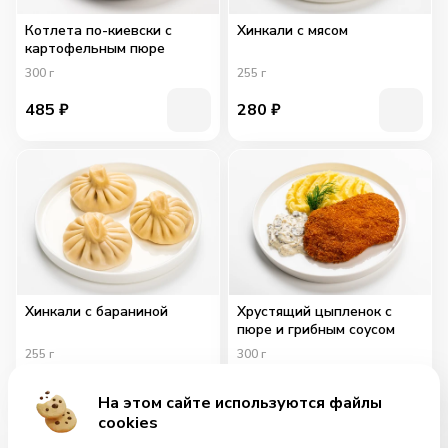
Котлета по-киевски с
Хинкали с мясом
картофельным пюре
300
г
255
г
485
₽
280
₽
Хинкали с бараниной
Хрустящий цыпленок с
пюре и грибным соусом
255
г
300
г
299
₽
519
₽
На этом сайте используются файлы
cookies