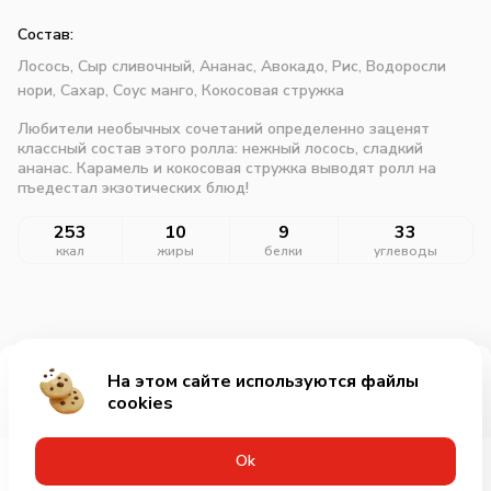
Состав:
Лосось,
Сыр сливочный,
Ананас,
Авокадо,
Рис,
Водоросли
нори,
Сахар,
Соус манго,
Кокосовая стружка
Любители необычных сочетаний определенно заценят
классный состав этого ролла: нежный лосось, сладкий
ананас. Карамель и кокосовая стружка выводят ролл на
пъедестал экзотических блюд!
253
10
9
33
ккал
жиры
белки
углеводы
На этом сайте используются файлы
Добавить за 689₽
cookies
Оk