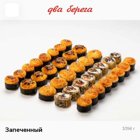
Запеченный
1094
г