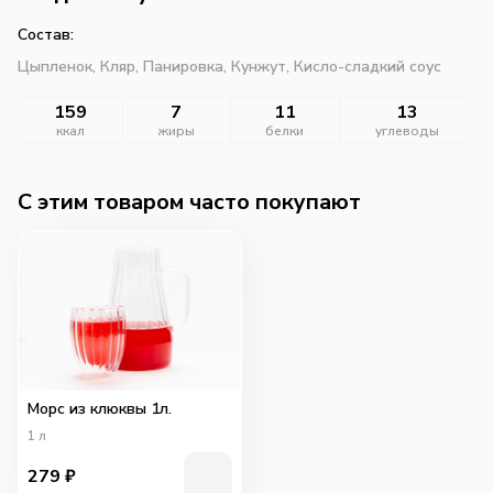
Состав:
Цыпленок,
Кляр,
Панировка,
Кунжут,
Кисло-сладкий соус
159
7
11
13
ккал
жиры
белки
углеводы
C этим товаром часто покупают
Морс из клюквы 1л.
1
л
279
₽