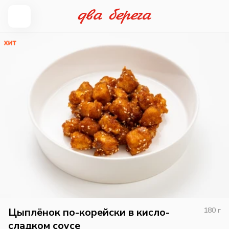
Цыплёнок по-корейски в кисло-
180
г
сладком соусе