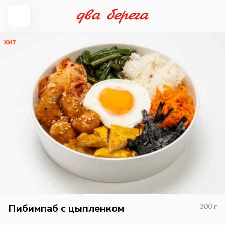
Пибимпаб с цыпленком
300
г