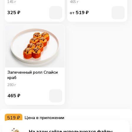
145
г
465
г
325
₽
519
₽
от
Запеченный ролл Спайси
краб
280
г
465
₽
519
₽
Цена в приложении
На этом сайте используются файлы