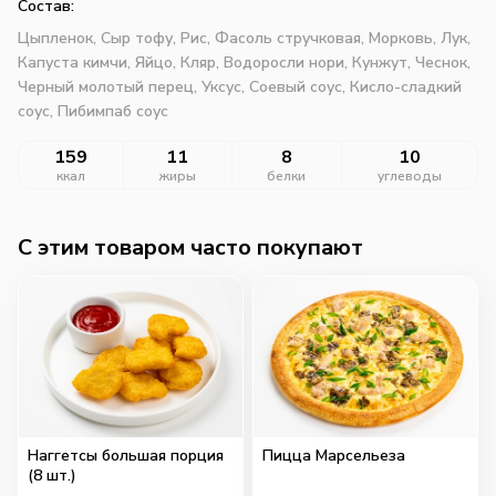
Состав:
Цыпленок,
Сыр тофу,
Рис,
Фасоль стручковая,
Морковь,
Лук,
Капуста кимчи,
Яйцо,
Кляр,
Водоросли нори,
Кунжут,
Чеснок,
Черный молотый перец,
Уксус,
Соевый соус,
Кисло-сладкий
соус,
Пибимпаб соус
159
11
8
10
ккал
жиры
белки
углеводы
C этим товаром часто покупают
Наггетсы большая порция
Пицца Марсельеза
(8 шт.)