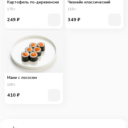
Картофель по-деревенски
Чизкейк классический
170
г
110
г
249
₽
349
₽
Маки с лососем
100
г
410
₽