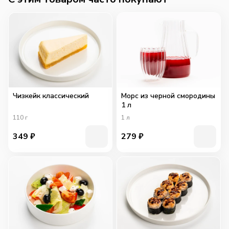
Чизкейк классический
Морс из черной смородины
1 л
110
г
1
л
349
₽
279
₽