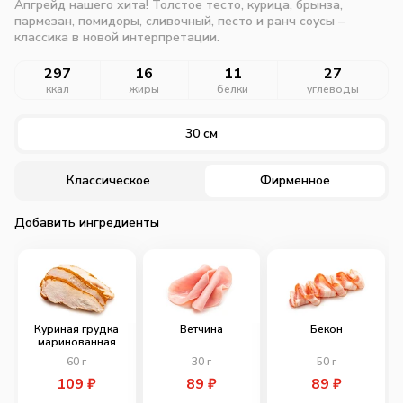
Апгрейд нашего хита! Толстое тесто, курица, брынза,
пармезан, помидоры, сливочный, песто и ранч соусы –
классика в новой интерпретации.
297
16
11
27
ккал
жиры
белки
углеводы
30 см
Классическое
Фирменное
Добавить ингредиенты
Куриная грудка
Ветчина
Бекон
маринованная
60
г
30
г
50
г
109
₽
89
₽
89
₽