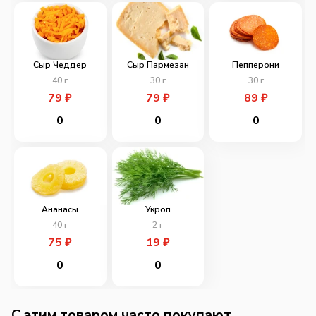
Сыр Чеддер
Сыр Пармезан
Пепперони
40
г
30
г
30
г
79
₽
79
₽
89
₽
0
0
0
Ананасы
Укроп
40
г
2
г
75
₽
19
₽
0
0
C этим товаром часто покупают