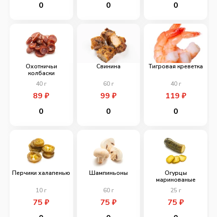
0
0
0
Охотничьи
Свинина
Тигровая креветка
колбаски
40
г
60
г
40
г
89
₽
99
₽
119
₽
0
0
0
Перчики халапенью
Шампиньоны
Огурцы
маринованые
10
г
60
г
25
г
75
₽
75
₽
75
₽