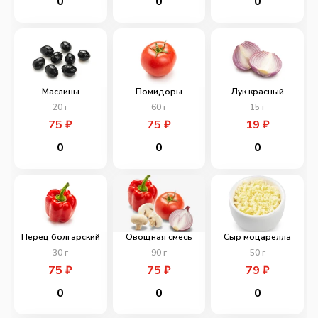
0
0
0
Маслины
Помидоры
Лук красный
20
г
60
г
15
г
75
₽
75
₽
19
₽
0
0
0
Перец болгарский
Овощная смесь
Сыр моцарелла
30
г
90
г
50
г
75
₽
75
₽
79
₽
0
0
0