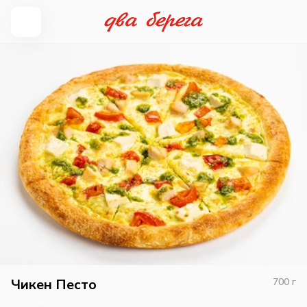
Чикен Песто
700
г