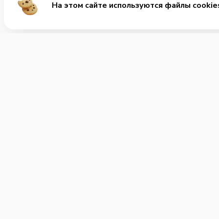
На этом сайте используются файлы cookie
Ме
Хит
Вкус
+7 (812) 600-40-01
Позвонить нам
Мега
Заку
Часы работы:
Круглосуточно
Супы
Соус