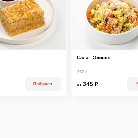
Охотн
Салат Оливье
257
г
345
₽
Перчи
Добавить
от