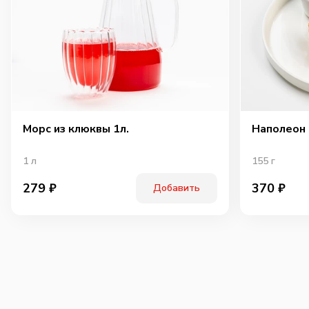
Морс из клюквы 1л.
Наполеон
1
л
155
г
279
₽
370
₽
Добавить