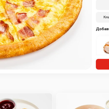
Кл
Добав
Кур
мар