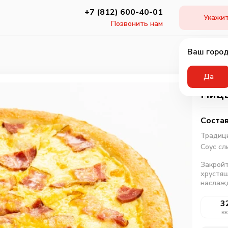
+7 (812) 600-40-01
Укажит
Позвонить нам
Ваш город
Да
Пицц
Состав
Традици
Соус сл
Закройт
хрустящ
наслажд
3
кк