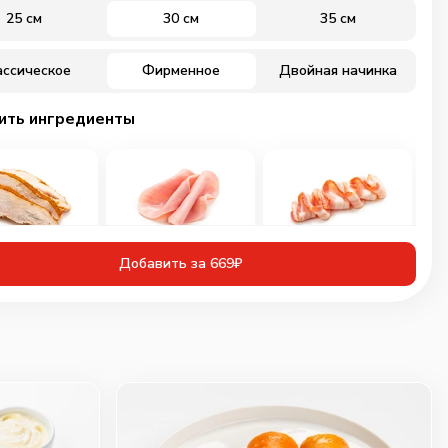
25 см
30 см
35 см
ассическое
Фирменное
Двойная начинка
ить ингредиенты
иная грудка
Ветчина
Бекон
Добавить за 669₽
инованная
60
г
30
г
50
г
109
₽
89
₽
89
₽
0
0
0