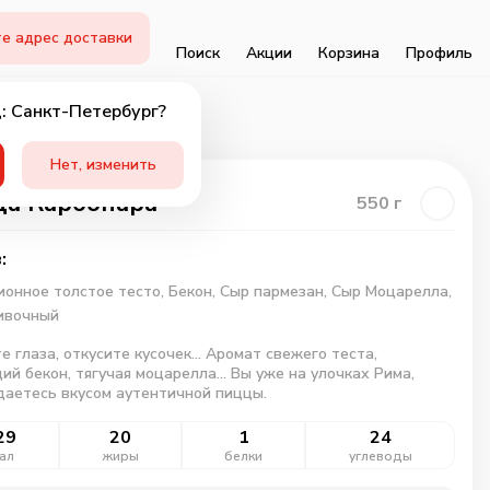
е адрес доставки
Поиск
Акции
Корзина
Профиль
: Санкт-Петербург?
Нет, изменить
а Карбонара
550
г
:
онное толстое тесто,
Бекон,
Сыр пармезан,
Сыр Моцарелла,
ивочный
е глаза, откусите кусочек... Аромат свежего теста,
ий бекон, тягучая моцарелла... Вы уже на улочках Рима,
аетесь вкусом аутентичной пиццы.
29
20
1
24
ал
жиры
белки
углеводы