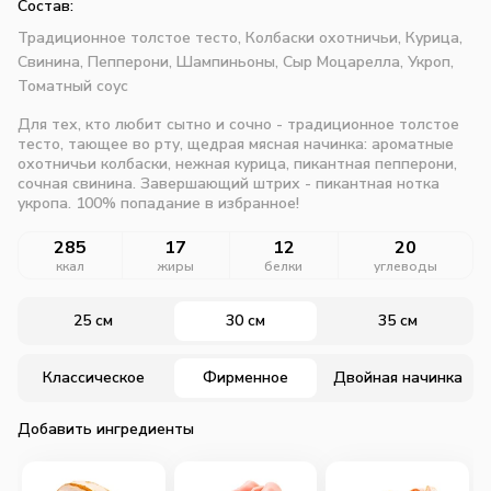
Состав:
Традиционное толстое тесто,
Колбаски охотничьи,
Курица,
Свинина,
Пепперони,
Шампиньоны,
Сыр Моцарелла,
Укроп,
Томатный соус
Для тех, кто любит сытно и сочно - традиционное толстое
тесто, тающее во рту, щедрая мясная начинка: ароматные
охотничьи колбаски, нежная курица, пикантная пепперони,
сочная свинина. Завершающий штрих - пикантная нотка
укропа. 100% попадание в избранное!
285
17
12
20
ккал
жиры
белки
углеводы
25 см
30 см
35 см
Классическое
Фирменное
Двойная начинка
Добавить ингредиенты