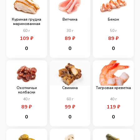
Куриная грудка
Ветчина
Бекон
маринованная
60
г
30
г
50
г
109
₽
89
₽
89
₽
0
0
0
Охотничьи
Свинина
Тигровая креветка
колбаски
40
г
60
г
40
г
89
₽
99
₽
119
₽
0
0
0