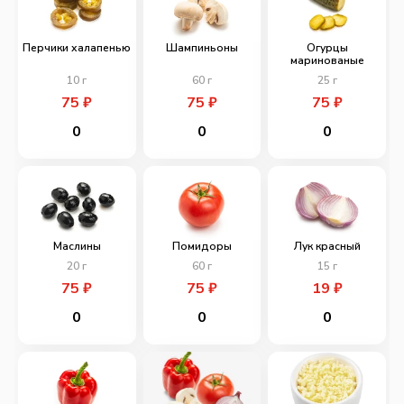
Перчики халапенью
Шампиньоны
Огурцы
маринованые
10
г
60
г
25
г
75
₽
75
₽
75
₽
0
0
0
Маслины
Помидоры
Лук красный
20
г
60
г
15
г
75
₽
75
₽
19
₽
0
0
0