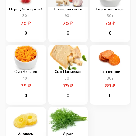
Перец болгарский
Овощная смесь
Сыр моцарелла
30
г
90
г
50
г
75
₽
75
₽
79
₽
0
0
0
Сыр Чеддер
Сыр Пармезан
Пепперони
40
г
30
г
30
г
79
₽
79
₽
89
₽
0
0
0
Ананасы
Укроп