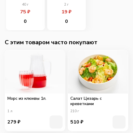
40
г
2
г
75
₽
19
₽
0
0
C этим товаром часто покупают
Морс из клюквы 1л.
Салат Цезарь с
креветками
1
л
210
г
279
₽
510
₽