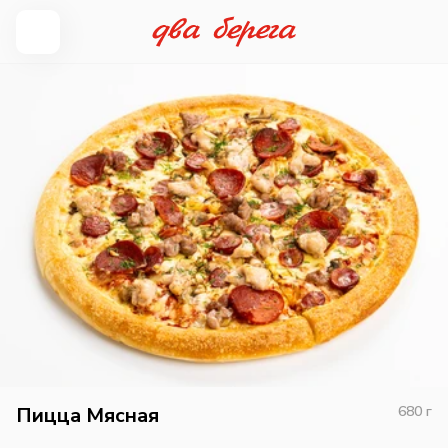
Пицца Мясная
680
г