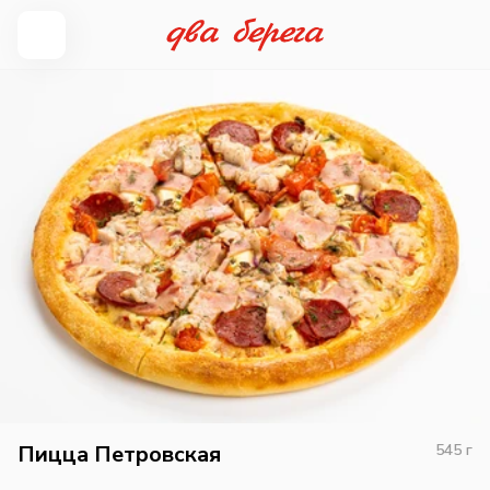
Пицца Петровская
545
г