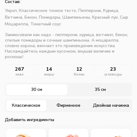
Состав:
Укроп,
Классическое тонкое тесто,
Пепперони,
Курица,
Ветчина,
Бекон,
Помидоры,
Шампиньоны,
Красный лук,
Сыр
Моцарелла,
Томатный соус
Замиксовали как надо - пепперони, курица, ветчинп, бекон,
спелые помидоры и сочные шампиньоны. А моцарелла,
словно корона, венчает это произведение искусства.
Наслаждайтесь каждым кусочком, вкушая величие и
роскошь!
267
14
12
23
ккал
жиры
белки
углеводы
30 см
35 см
Классическое
Фирменное
Двойная начинка
Добавить ингредиенты