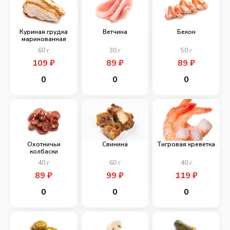
Куриная грудка
Ветчина
Бекон
маринованная
60
г
30
г
50
г
109
₽
89
₽
89
₽
0
0
0
Охотничьи
Свинина
Тигровая креветка
колбаски
40
г
60
г
40
г
89
₽
99
₽
119
₽
0
0
0