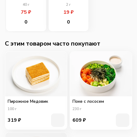
40
г
2
г
75
₽
19
₽
0
0
C этим товаром часто покупают
Пирожное Медовик
Поке с лососем
100
г
230
г
319
₽
609
₽