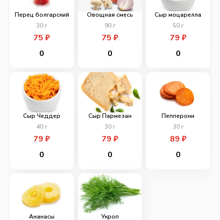
Перец болгарский
Овощная смесь
Сыр моцарелла
30
г
90
г
50
г
75
₽
75
₽
79
₽
0
0
0
Сыр Чеддер
Сыр Пармезан
Пепперони
40
г
30
г
30
г
79
₽
79
₽
89
₽
0
0
0
Ананасы
Укроп