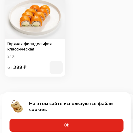
Горячая филадельфия
классическая
240
г
399
₽
от
На этом сайте используются файлы
Добавить за 739₽
cookies
Оk