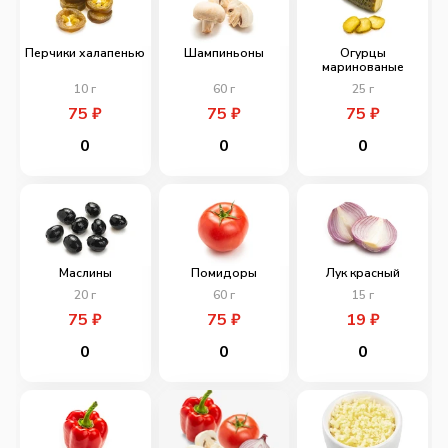
Перчики халапенью
Шампиньоны
Огурцы
маринованые
10
г
60
г
25
г
75
₽
75
₽
75
₽
0
0
0
Маслины
Помидоры
Лук красный
20
г
60
г
15
г
75
₽
75
₽
19
₽
0
0
0