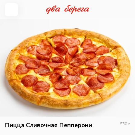
Пицца Сливочная Пепперони
530
г