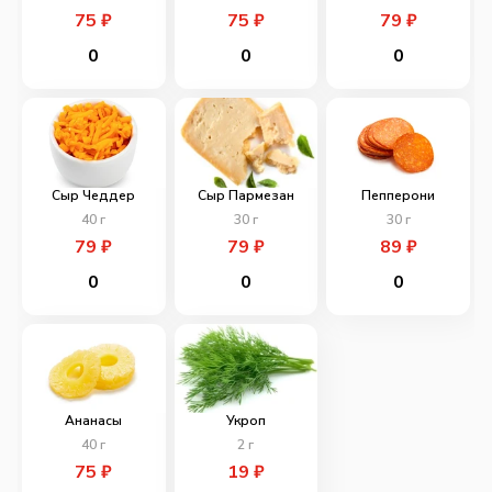
75
₽
75
₽
79
₽
0
0
0
Сыр Чеддер
Сыр Пармезан
Пепперони
40
г
30
г
30
г
79
₽
79
₽
89
₽
0
0
0
Ананасы
Укроп
40
г
2
г
75
₽
19
₽