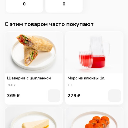
0
0
C этим товаром часто покупают
Шаверма с цыпленком
Морс из клюквы 1л.
260
г
1
л
369
₽
279
₽