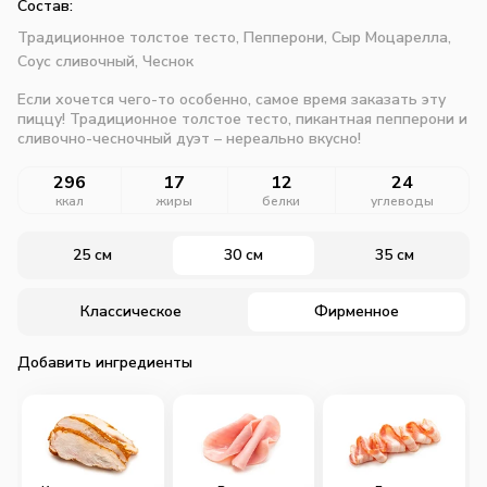
Состав:
Традиционное толстое тесто,
Пепперони,
Сыр Моцарелла,
Соус сливочный,
Чеснок
Если хочется чего-то особенно, самое время заказать эту
пиццу! Традиционное толстое тесто, пикантная пепперони и
сливочно-чесночный дуэт – нереально вкусно!
296
17
12
24
ккал
жиры
белки
углеводы
25 см
30 см
35 см
Классическое
Фирменное
Добавить ингредиенты