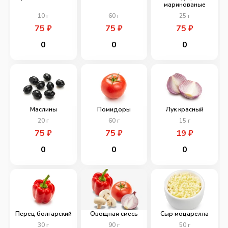
маринованые
10
г
60
г
25
г
75
₽
75
₽
75
₽
0
0
0
Маслины
Помидоры
Лук красный
20
г
60
г
15
г
75
₽
75
₽
19
₽
0
0
0
Перец болгарский
Овощная смесь
Сыр моцарелла
30
г
90
г
50
г