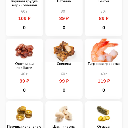
Куриная грудка
Ветчина
Бекон
маринованная
60
г
30
г
50
г
109
₽
89
₽
89
₽
0
0
0
Охотничьи
Свинина
Тигровая креветка
колбаски
40
г
60
г
40
г
89
₽
99
₽
119
₽
0
0
0
Перчики халапенью
Шампиньоны
Огурцы