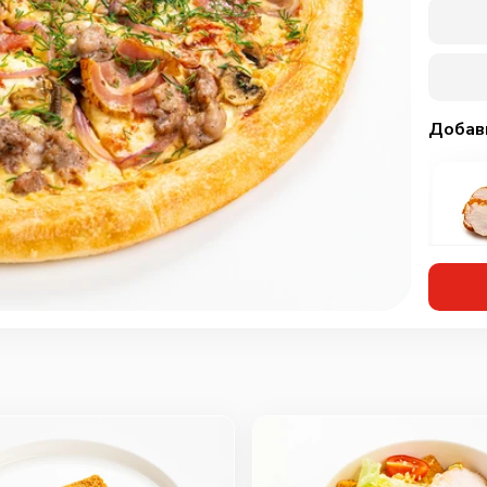
Добав
Кур
мар