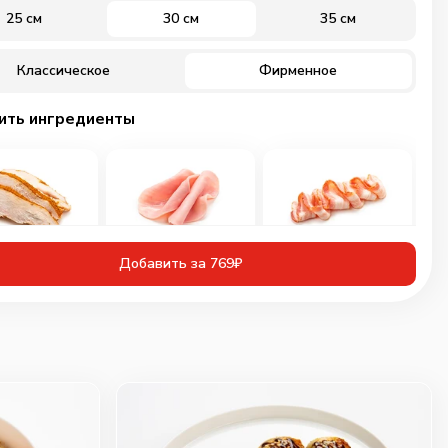
25 см
30 см
35 см
Классическое
Фирменное
ить ингредиенты
иная грудка
Ветчина
Бекон
Добавить за 769₽
инованная
60
г
30
г
50
г
109
₽
89
₽
89
₽
0
0
0