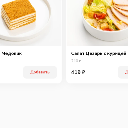
Охотн
 Медовик
Салат Цезарь с курицей
210
г
419
₽
Добавить
Д
Перчи