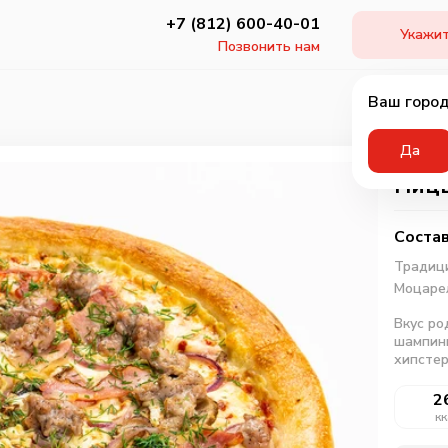
+7 (812) 600-40-01
Укажит
Позвонить нам
Ваш город
Да
Пицц
Состав
Традици
Моцаре
Вкус ро
шампинь
хипстер
2
кк