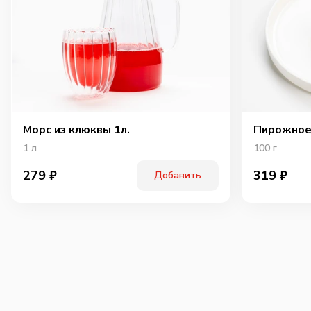
Морс из клюквы 1л.
Пирожное
1
л
100
г
279
₽
319
₽
Добавить