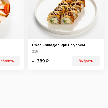
ичьи колбаски
Свинина
Тигровая креветка
40
г
60
г
40
г
89
₽
99
₽
119
₽
0
0
0
Ролл Филадельфия с угрем
215
г
389
₽
обавить
Выбрать
от
ки халапенью
Шампиньоны
Огурцы
маринованые
10
г
60
г
25
г
75
₽
75
₽
75
₽
0
0
0