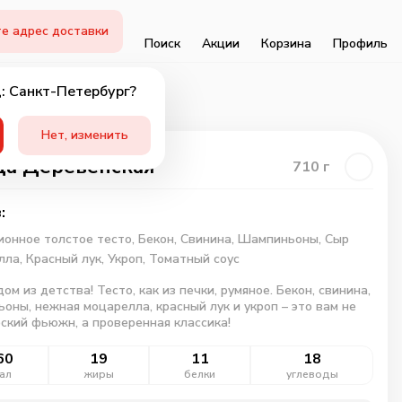
е адрес доставки
Поиск
Акции
Корзина
Профиль
: Санкт-Петербург?
Нет, изменить
а Деревенская
710
г
:
онное толстое тесто,
Бекон,
Свинина,
Шампиньоны,
Сыр
лла,
Красный лук,
Укроп,
Томатный соус
дом из детства! Тесто, как из печки, румяное. Бекон, свинина,
оны, нежная моцарелла, красный лук и укроп – это вам не
ский фьюжн, а проверенная классика!
60
19
11
18
ал
жиры
белки
углеводы