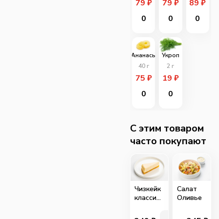
79
₽
79
₽
89
₽
0
0
0
Ананасы
Укроп
40
г
2
г
75
₽
19
₽
0
0
C этим товаром
часто покупают
Чизкейк
Салат
классический
Оливье