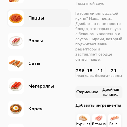
Томатный соус
Готовы ли вы к адской
Пиццы
кухне? Наша пицца
Дьябло – это не просто
блюдо, это взрыв вкуса
с беконом, халапеньо и
соусом ширачи, который
Роллы
поджигает ваши
рецепторы и
заставляет сердце
биться чаще.
Сеты
296
18
11
21
ккал
жиры
белки
углеводы
Мегароллы
Двойная
Фирменное
начинка
Добавить ингредиенты
Корея
Куриная
Ветчина
Бекон