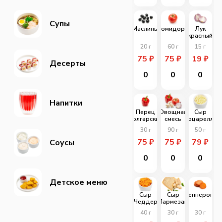
Супы
Маслины
Помидоры
Лук
красный
20
г
60
г
15
г
75
₽
75
₽
19
₽
Десерты
0
0
0
Напитки
Перец
Овощная
Сыр
болгарский
смесь
моцарелла
30
г
90
г
50
г
75
₽
75
₽
79
₽
Соусы
0
0
0
Детское меню
Сыр
Сыр
Пепперони
Чеддер
Пармезан
40
г
30
г
30
г