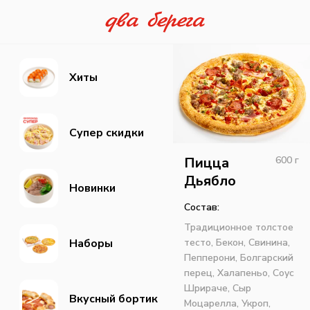
Хиты
Супер скидки
Пицца
600
г
Дьябло
Новинки
Состав:
Традиционное толстое
тесто,
Бекон,
Свинина,
Наборы
Пепперони,
Болгарский
перец,
Халапеньо,
Соус
Шрираче,
Сыр
Вкусный бортик
Моцарелла,
Укроп,