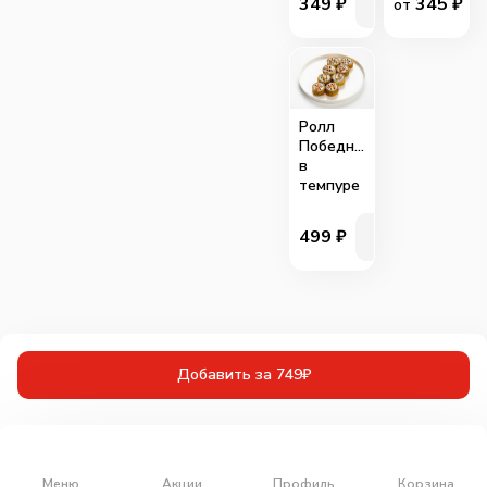
349
₽
345
₽
от
Ролл
Победный
в
темпуре
499
₽
Добавить за 749₽
Меню
Акции
Профиль
Корзина