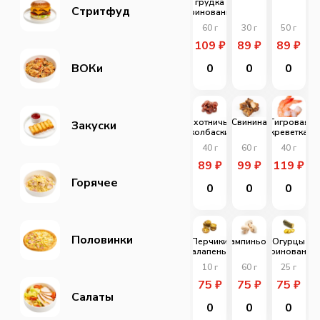
грудка
Стритфуд
маринованная
60
г
30
г
50
г
109
₽
89
₽
89
₽
ВОКи
0
0
0
Охотничьи
Свинина
Тигровая
Закуски
колбаски
креветка
40
г
60
г
40
г
89
₽
99
₽
119
₽
Горячее
0
0
0
Половинки
Перчики
Шампиньоны
Огурцы
халапенью
маринованые
10
г
60
г
25
г
75
₽
75
₽
75
₽
Салаты
0
0
0