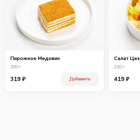
Пирожное Медовик
Салат Цез
100
г
210
г
319
₽
419
₽
Добавить