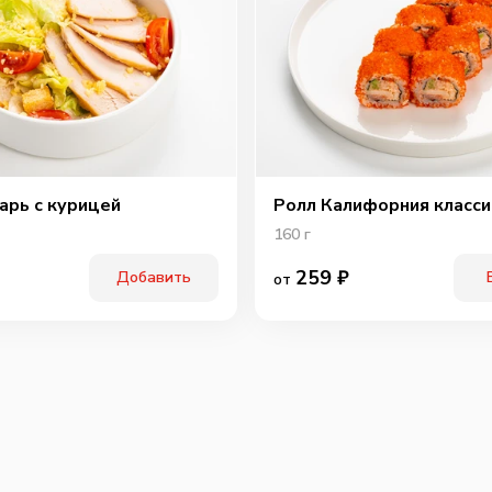
Охотн
арь с курицей
Ролл Калифорния класси
160
г
259
₽
Добавить
от
Перчи