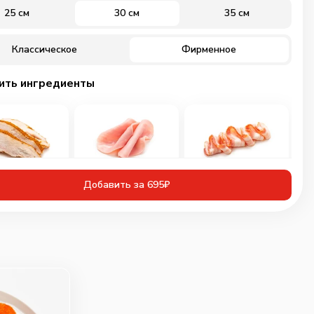
25 см
30 см
35 см
Классическое
Фирменное
ить ингредиенты
иная грудка
Ветчина
Бекон
Добавить за 695₽
инованная
60
г
30
г
50
г
109
₽
89
₽
89
₽
0
0
0