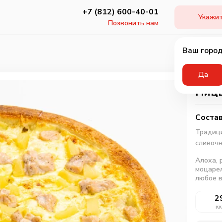
+7 (812) 600-40-01
Укажит
Позвонить нам
Ваш город
Да
Пицц
Состав
Традици
сливоч
Алоха, 
моцарел
любое в
2
кк