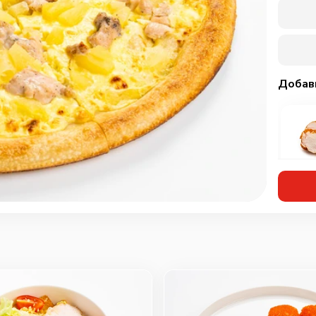
Добав
Кур
мар