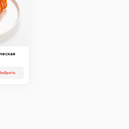
ичьи колбаски
Свинина
Тигровая креветка
40
г
60
г
40
г
89
₽
99
₽
119
₽
0
0
0
ческая
Выбрать
ки халапенью
Шампиньоны
Огурцы
маринованые
10
г
60
г
25
г
75
₽
75
₽
75
₽
0
0
0