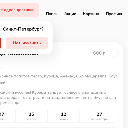
е адрес доставки
Поиск
Акции
Корзина
Профиль
: Санкт-Петербург?
Нет, изменить
а Гавайская
600
г
:
онное толстое тесто,
Курица,
Ананас,
Сыр Моцарелла,
Соус
ный
райский кусочек! Курица танцует сальсу с ананасами, а
ла сгорает от страсти на традиционном тесте. Вкус лета в
ремя года!
97
15
12
27
ал
жиры
белки
углеводы