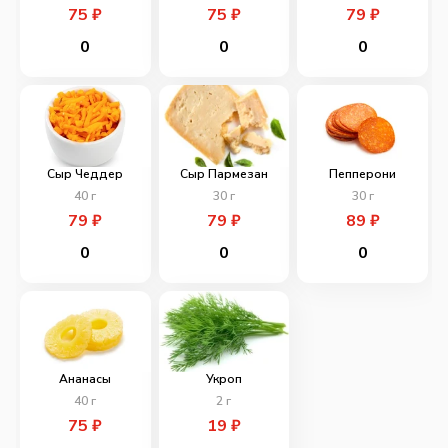
75
₽
75
₽
79
₽
0
0
0
Сыр Чеддер
Сыр Пармезан
Пепперони
40
г
30
г
30
г
79
₽
79
₽
89
₽
0
0
0
Ананасы
Укроп
40
г
2
г
75
₽
19
₽