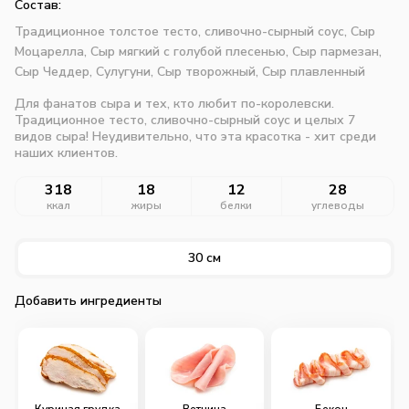
Состав:
Традиционное толстое тесто,
сливочно-сырный соус,
Сыр
Моцарелла,
Сыр мягкий с голубой плесенью,
Сыр пармезан,
Сыр Чеддер,
Сулугуни,
Сыр творожный,
Сыр плавленный
Для фанатов сыра и тех, кто любит по-королевски.
Традиционное тесто, сливочно-сырный соус и целых 7
видов сыра! Неудивительно, что эта красотка - хит среди
наших клиентов.
318
18
12
28
ккал
жиры
белки
углеводы
30 см
Добавить ингредиенты
Куриная грудка
Ветчина
Бекон