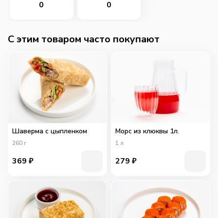
0
0
C этим товаром часто покупают
Шаверма с цыпленком
Морс из клюквы 1л.
260
г
1
л
369
₽
279
₽