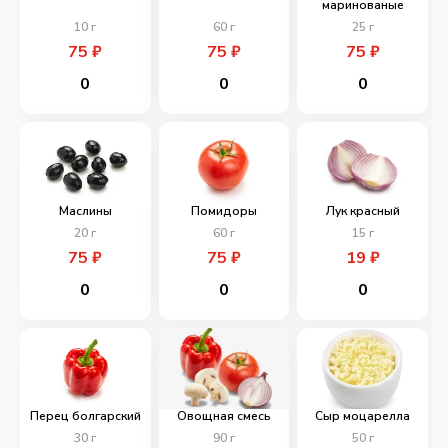
маринованые
10
г
60
г
25
г
75
₽
75
₽
75
₽
0
0
0
Маслины
Помидоры
Лук красный
20
г
60
г
15
г
75
₽
75
₽
19
₽
0
0
0
Перец болгарский
Овощная смесь
Сыр моцарелла
30
г
90
г
50
г