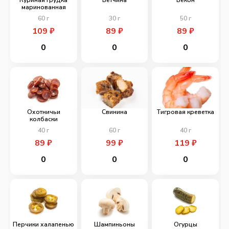
маринованная
60
г
30
г
50
г
109
₽
89
₽
89
₽
0
0
0
Охотничьи
Свинина
Тигровая креветка
колбаски
40
г
60
г
40
г
89
₽
99
₽
119
₽
0
0
0
Перчики халапенью
Шампиньоны
Огурцы