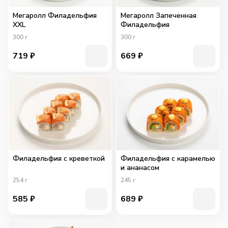
Мегаролл Филадельфия
Мегаролл Запеченная
XXL
Филадельфия
300
г
300
г
719
₽
669
₽
Филадельфия с креветкой
Филадельфия с карамелью
и ананасом
254
г
245
г
585
₽
689
₽