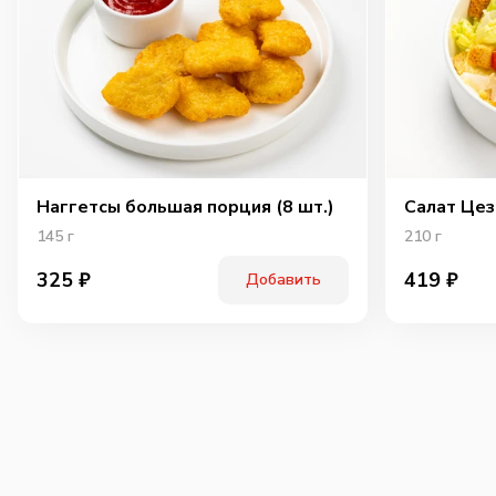
Наггетсы большая порция (8 шт.)
Салат Цез
145
г
210
г
325
₽
419
₽
Добавить