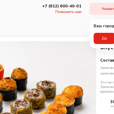
+7 (812) 600-40-01
Укажит
Позвонить нам
Ваш город
Да
Вкус
Состав
Запече
запече
Это не 
Запечен
идеальн
3
кк