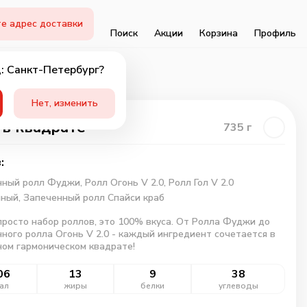
е адрес доставки
Поиск
Акции
Корзина
Профиль
: Санкт-Петербург?
Нет, изменить
 в квадрате
735
г
:
нный ролл Фуджи,
Ролл Огонь V 2.0,
Ролл Гол V 2.0
нный,
Запеченный ролл Спайси краб
просто набор роллов, это 100% вкуса. От Ролла Фуджи до
ного ролла Огонь V 2.0 - каждый ингредиент сочетается в
ом гармоническом квадрате!
06
13
9
38
ал
жиры
белки
углеводы