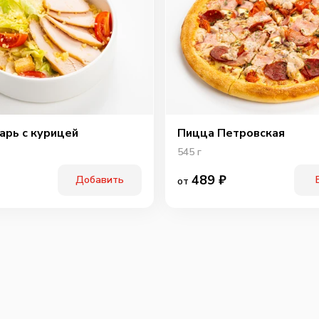
арь с курицей
Пицца Петровская
545
г
489
₽
Добавить
от