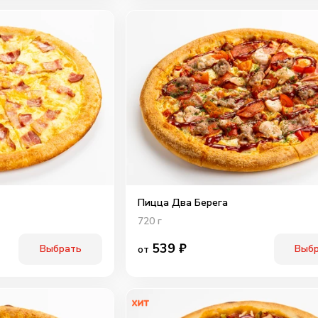
Пицца Два Берега
720
г
539
₽
Выбрать
Выб
от