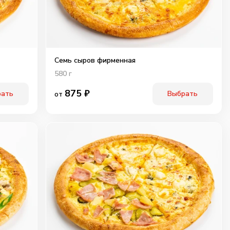
Семь сыров фирменная
580
г
875
₽
рать
Выбрать
от