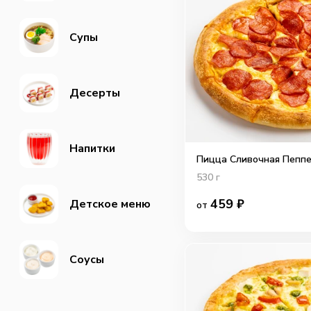
Супы
Десерты
Напитки
Пицца Сливочная Пепп
530
г
459
₽
Детское меню
от
Соусы