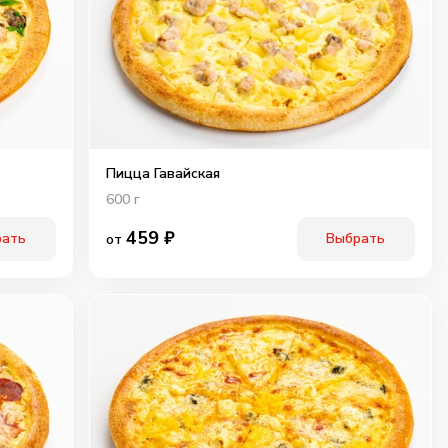
Пицца Гавайская
600
г
459
₽
рать
Выбрать
от