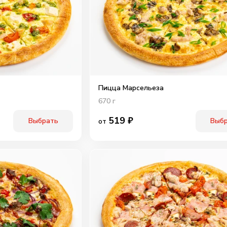
Пицца Марсельеза
670
г
519
₽
Выбрать
Выб
от