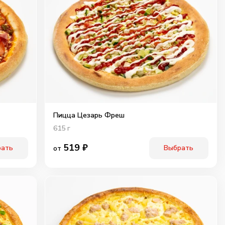
Пицца Цезарь Фреш
615
г
519
₽
рать
Выбрать
от