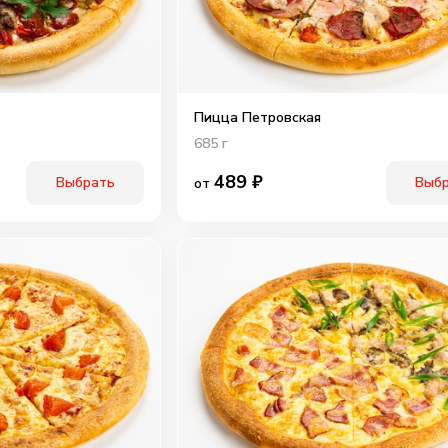
Пицца Петровская
685
г
489
₽
Выбрать
Выб
от