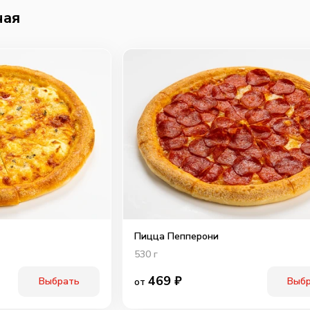
чая
Пицца Пепперони
530
г
469
₽
Выбрать
Выб
от