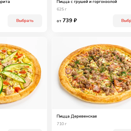
арита
Пицца с грушей и горгонзолой
625
г
739
₽
Выбрать
Выб
от
Пицца Деревенская
710
г