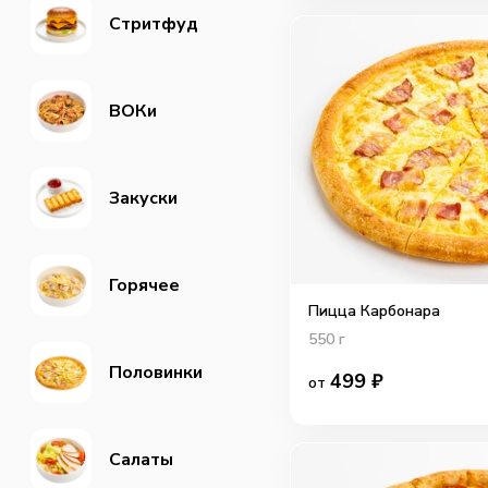
Стритфуд
ВОКи
Закуски
Горячее
Пицца Карбонара
550
г
Половинки
499
₽
от
Салаты