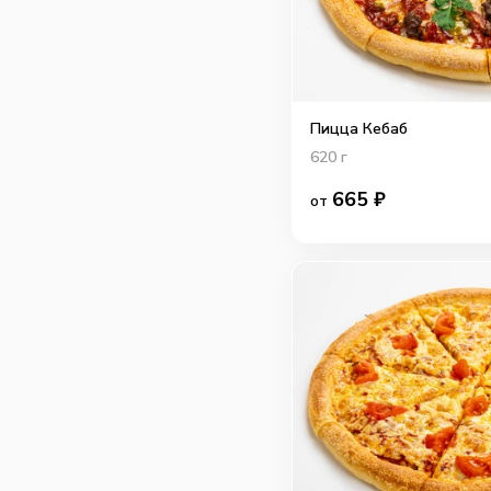
Пицца Кебаб
620
г
665
₽
от