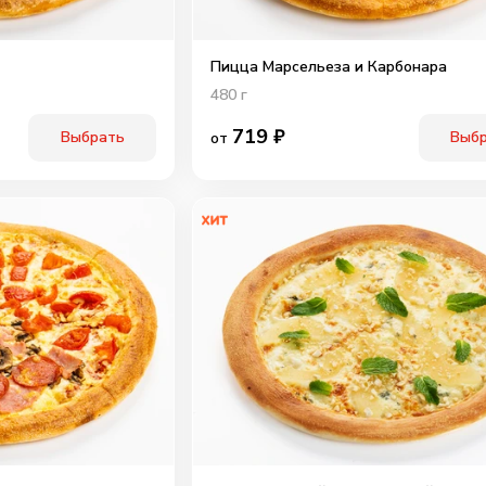
Пицца Марсельеза и Карбонара
480
г
719
₽
Выбрать
Выб
от