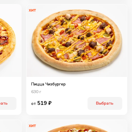
Пицца Чизбургер
630
г
519
₽
рать
Выбрать
от