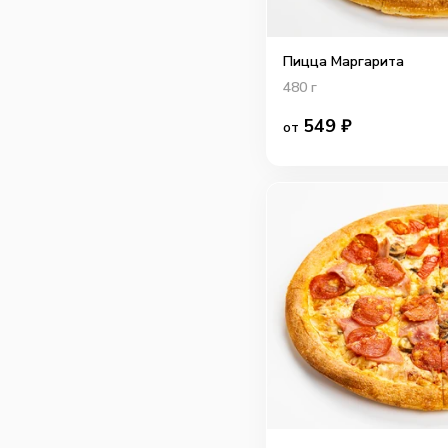
Пицца Маргарита
480
г
549
₽
от