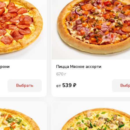
ерони
Пицца Мясное ассорти
670
г
539
₽
Выбрать
Выб
от