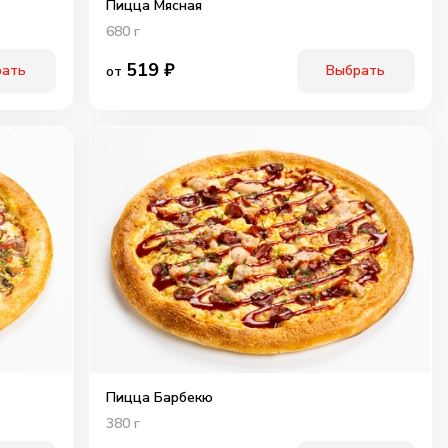
Пицца Мясная
680
г
519
₽
рать
Выбрать
от
Пицца Барбекю
380
г