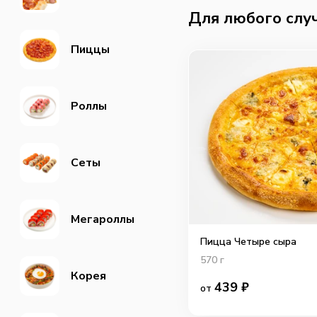
Для любого слу
Пиццы
Роллы
Сеты
Мегароллы
Пицца Четыре сыра
570
г
Корея
439
₽
от