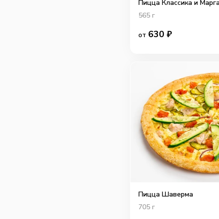
Пицца Классика и Марг
565
г
630
₽
от
Пицца Шаверма
705
г