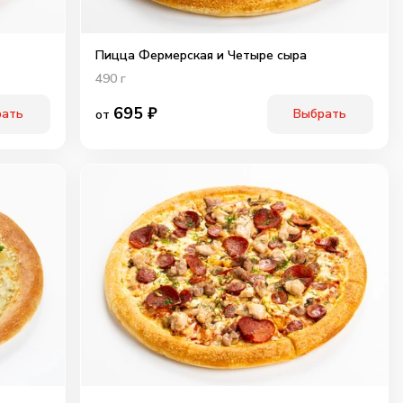
Пицца Фермерская и Четыре сыра
490
г
695
₽
рать
Выбрать
от