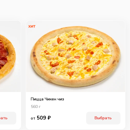
Пицца Чикен чиз
560
г
509
₽
рать
Выбрать
от