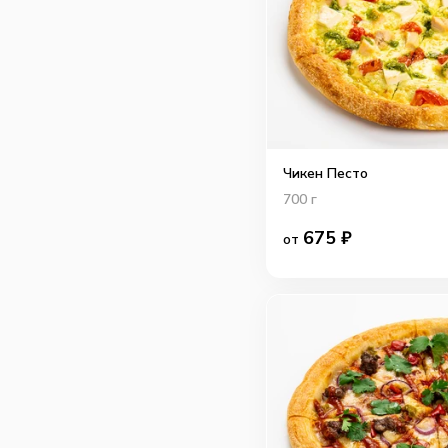
Чикен Песто
700
г
675
₽
от